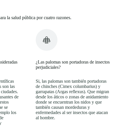
ra la salud pública por cuatro razones.
nsideradas
¿Las palomas son portadoras de insectos
perjudiciales?
ntíficas
Si, las palomas son también portadoras
 son las
de chinches (Cimex columbarius) y
 ciudades.
garrapatas (Argas reflexus). Que migran
usantes de
desde los áticos o zonas de anidamiento
estos
donde se encuentran los nidos y que
ue se
también causan mordeduras y
jemplo los
enfermedades al ser insectos que atacan
de
al hombre.
y