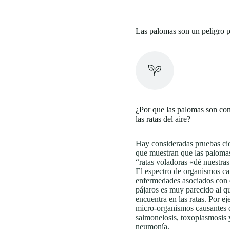
Las palomas son un peligro pa
¿Por que las palomas son co
las ratas del aire?
Hay consideradas pruebas cie
que muestran que las palomas
“ratas voladoras «dé nuestras
El espectro de organismos ca
enfermedades asociados con 
pájaros es muy parecido al q
encuentra en las ratas. Por e
micro-organismos causantes 
salmonelosis, toxoplasmosis 
neumonía.