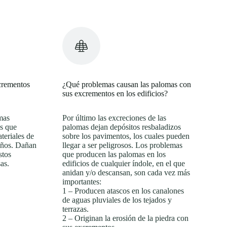
crementos
¿Qué problemas causan las palomas con
sus excrementos en los edificios?
mas
Por último las excreciones de las
as que
palomas dejan depósitos resbaladizos
teriales de
sobre los pavimentos, los cuales pueden
 años. Dañan
llegar a ser peligrosos. Los problemas
stos
que producen las palomas en los
as.
edificios de cualquier índole, en el que
anidan y/o descansan, son cada vez más
importantes:
1 – Producen atascos en los canalones
de aguas pluviales de los tejados y
terrazas.
2 – Originan la erosión de la piedra con