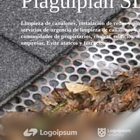
Plaguiplan S
Limpieza de canalones, instalación de redes y pi
servicios de urgencia de limpieza de canalones y 
comunidades de propietarios, chalets, edificios, n
empresas. Evite atascos y filtraciones.