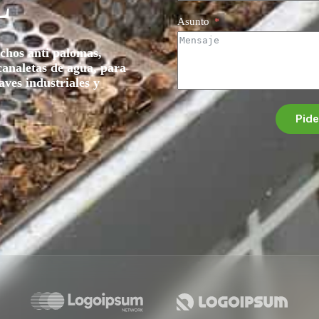
L
Asunto
nchos anti palomas,
canaletas de agua, para
aves industriales y
Pide