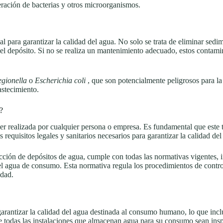
eración de bacterias y otros microorganismos.
al para garantizar la calidad del agua. No solo se trata de eliminar sedi
l depósito. Si no se realiza un mantenimiento adecuado, estos contamin
egionella
o
Escherichia coli
, que son potencialmente peligrosos para l
astecimiento.
?
ser realizada por cualquier persona o empresa. Es fundamental que este 
equisitos legales y sanitarios necesarios para garantizar la calidad del
cción de depósitos de agua, cumple con todas las normativas vigentes, i
d del agua de consumo. Esta normativa regula los procedimientos de contr
idad.
 garantizar la calidad del agua destinada al consumo humano, lo que inc
que todas las instalaciones que almacenan agua para su consumo sean i