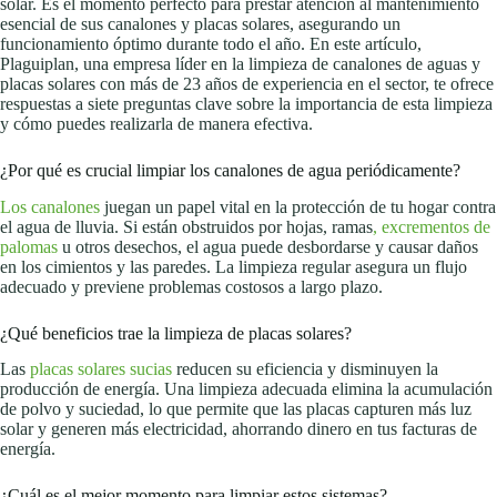
solar. Es el momento perfecto para prestar atención al mantenimiento
esencial de sus canalones y placas solares, asegurando un
funcionamiento óptimo durante todo el año. En este artículo,
Plaguiplan, una empresa líder en la limpieza de canalones de aguas y
placas solares con más de 23 años de experiencia en el sector, te ofrece
respuestas a siete preguntas clave sobre la importancia de esta limpieza
y cómo puedes realizarla de manera efectiva.
¿Por qué es crucial limpiar los canalones de agua periódicamente?
Los canalones
juegan un papel vital en la protección de tu hogar contra
el agua de lluvia. Si están obstruidos por hojas, ramas
, excrementos de
palomas
u otros desechos, el agua puede desbordarse y causar daños
en los cimientos y las paredes. La limpieza regular asegura un flujo
adecuado y previene problemas costosos a largo plazo.
¿Qué beneficios trae la limpieza de placas solares?
Las
placas solares sucias
reducen su eficiencia y disminuyen la
producción de energía. Una limpieza adecuada elimina la acumulación
de polvo y suciedad, lo que permite que las placas capturen más luz
solar y generen más electricidad, ahorrando dinero en tus facturas de
energía.
¿Cuál es el mejor momento para limpiar estos sistemas?