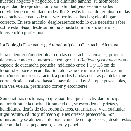
nuestros hogares y negocios. Su diminuto tamaño, su asombrosa
capacidad de reproducción y su habilidad para esconderse las
convierten en un verdadero desafío. Si estás buscando terminar con las
cucarachas alemanas de una vez por todas, has llegado al lugar
correcto. En este artículo, desglosaremos todo lo que necesitas saber
sobre esta plaga, desde su biología hasta la importancia de una
intervención profesional.
La Biología Fascinante (y Aterradora) de la Cucaracha Alemana
Para entender cómo terminar con las cucarachas alemanas, primero
debemos conocer a nuestro «enemigo». La
Blattella germanica
es una
especie de cucaracha pequeña, midiendo entre 1.1 y 1.6 cm de
longitud en su etapa adulta. Su color varía de un marrón claro a un
marrón oscuro, y se caracteriza por dos bandas oscuras paralelas que
corren desde la cabeza hasta la base de las alas. Aunque poseen alas,
rara vez vuelan, prefiriendo correr y esconderse.
Son criaturas nocturnas, lo que significa que su actividad principal
ocurre durante la noche. Durante el día, se esconden en grietas y
hendiduras, detrás de electrodomésticos, en armarios, y en cualquier
lugar oscuro, cálido y húmedo que les ofrezca protección. Son
omnívoras y se alimentan de prácticamente cualquier cosa, desde restos
de comida hasta pegamento, jabón y papel.