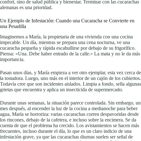
confort, sino de salud pública y bienestar. Terminar con las cucarachas
alemanas es una prioridad.
Un Ejemplo de Infestación: Cuando una Cucaracha se Convierte en
una Pesadilla
Imaginemos a María, la propietaria de una vivienda con una cocina
impecable. Un día, mientras se prepara una cena nocturna, ve una
cucaracha pequeña y rápida escabullirse por debajo de su frigorífico.
Piensa: «Una. Debe haber entrado de la calle.» La mata y no le da más
importancia.
Pasan unos días, y María empieza a ver otro ejemplar, esta vez cerca de
la tostadora. Luego, uno más en el interior de un cajón de los cubiertos.
Todavía cree que son incidentes aislados. Limpia a fondo, sella algunas
grietas que encuentra y aplica un insecticida de supermercado.
Durante unas semanas, la situación parece controlada. Sin embargo, un
mes después, al encender la luz de la cocina a medianoche para beber
agua, María se horroriza: varias cucarachas corren despavoridas desde
los rincones, debajo de la cafetera, e incluso sobre la encimera. Se da
cuenta de que el problema ha crecido. Los avistamientos se hacen más
frecuentes, incluso durante el día, lo que es un claro indicio de una
infestación grave, ya que las cucarachas diurnas suelen ser señal de