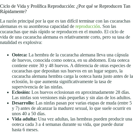
Ciclo de Vida y Prolífica Reproducción: ¿Por qué se Reproducen Tan
Rápidamente?
La razón principal por la que es tan difícil terminar con las cucarachas
alemanas es su asombrosa capacidad de
reproducción
. Son las
cucarachas que más rápido se reproducen en el mundo. El ciclo de
vida de una cucaracha alemana es relativamente corto, pero su tasa de
natalidad es explosiva:
Ooteca:
La hembra de la cucaracha alemana lleva una cápsula
de huevos, conocida como ooteca, en su abdomen. Esta ooteca
contiene entre 30 y 48 huevos. A diferencia de otras especies de
cucarachas que depositan sus huevos en un lugar seguro, la
cucaracha alemana hembra carga la ooteca hasta justo antes de la
eclosión, lo que aumenta significativamente la tasa de
supervivencia de las ninfas.
Eclosión:
Los huevos eclosionan en aproximadamente 28 días.
Las ninfas son versiones más pequeñas y sin alas de los adultos.
Desarrollo:
Las ninfas pasan por varias etapas de muda (entre 5
y 7) antes de alcanzar la madurez sexual, lo que suele ocurrir en
unos 40 a 50 días.
Vida adulta:
Una vez adultas, las hembras pueden producir una
ooteca cada 3 a 4 semanas durante su vida, que puede durar
hasta 6 meses.