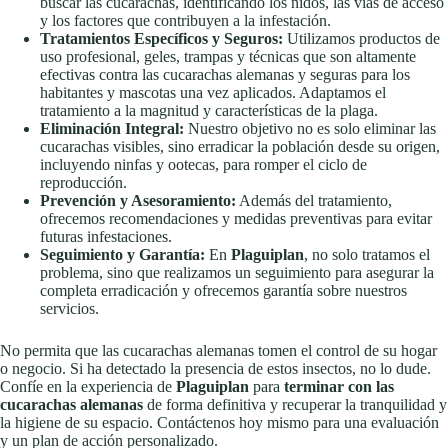
buscar las cucarachas, identificando los nidos, las vías de acceso
y los factores que contribuyen a la infestación.
Tratamientos Específicos y Seguros:
Utilizamos productos de
uso profesional, geles, trampas y técnicas que son altamente
efectivas contra las cucarachas alemanas y seguras para los
habitantes y mascotas una vez aplicados. Adaptamos el
tratamiento a la magnitud y características de la plaga.
Eliminación Integral:
Nuestro objetivo no es solo eliminar las
cucarachas visibles, sino erradicar la población desde su origen,
incluyendo ninfas y ootecas, para romper el ciclo de
reproducción.
Prevención y Asesoramiento:
Además del tratamiento,
ofrecemos recomendaciones y medidas preventivas para evitar
futuras infestaciones.
Seguimiento y Garantía:
En
Plaguiplan
, no solo tratamos el
problema, sino que realizamos un seguimiento para asegurar la
completa erradicación y ofrecemos garantía sobre nuestros
servicios.
No permita que las cucarachas alemanas tomen el control de su hogar
o negocio. Si ha detectado la presencia de estos insectos, no lo dude.
Confíe en la experiencia de
Plaguiplan
para
terminar con las
cucarachas alemanas
de forma definitiva y recuperar la tranquilidad y
la higiene de su espacio. Contáctenos hoy mismo para una evaluación
y un plan de acción personalizado.