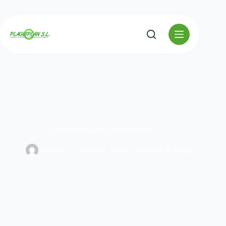
Saltar
al
contenido
Control de Plagas y Salud Pública
Soporte
enero 10, 2024
Control de Plagas