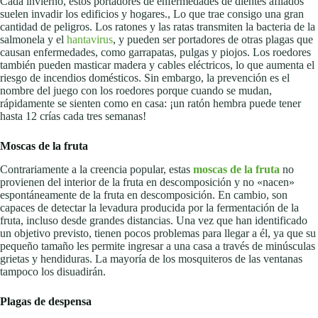
Cada invierno, estos portadores de enfermedades de dientes afilados
suelen invadir los edificios y hogares., Lo que trae consigo una gran
cantidad de peligros. Los ratones y las ratas transmiten la bacteria de la
salmonela y el
hantavirus
, y pueden ser portadores de otras plagas que
causan enfermedades, como garrapatas, pulgas y piojos. Los roedores
también pueden masticar madera y cables eléctricos, lo que aumenta el
riesgo de incendios domésticos. Sin embargo, la prevención es el
nombre del juego con los roedores porque cuando se mudan,
rápidamente se sienten como en casa: ¡un ratón hembra puede tener
hasta 12 crías cada tres semanas!
Moscas de la fruta
Contrariamente a la creencia popular, estas
moscas de la fruta
no
provienen del interior de la fruta en descomposición y no «nacen»
espontáneamente de la fruta en descomposición. En cambio, son
capaces de detectar la levadura producida por la fermentación de la
fruta, incluso desde grandes distancias. Una vez que han identificado
un objetivo previsto, tienen pocos problemas para llegar a él, ya que su
pequeño tamaño les permite ingresar a una casa a través de minúsculas
grietas y hendiduras. La mayoría de los mosquiteros de las ventanas
tampoco los disuadirán.
Plagas de despensa