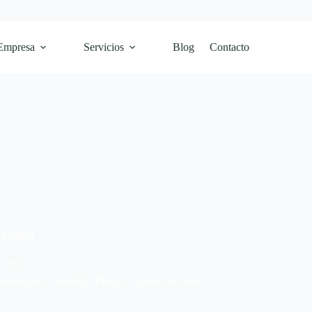
Empresa
Servicios
Blog
Contacto
n Madrid
3, 2023
 Hormigas
,
Control de Plagas
,
Control de ratas
,