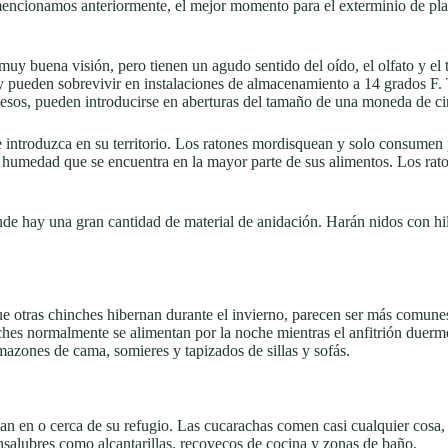
ncionamos anteriormente, el mejor momento para el exterminio de plagas
uy buena visión, pero tienen un agudo sentido del oído, el olfato y el 
y pueden sobrevivir en instalaciones de almacenamiento a 14 grados F. T
uesos, pueden introducirse en aberturas del tamaño de una moneda de c
 introduzca en su territorio. Los ratones mordisquean y solo consumen 
 humedad que se encuentra en la mayor parte de sus alimentos. Los rato
de hay una gran cantidad de material de anidación. Harán nidos con hilos
ue otras chinches hibernan durante el invierno, parecen ser más comune
inches normalmente se alimentan por la noche mientras el anfitrión duer
rmazones de cama, somieres y tapizados de sillas y sofás.
jan en o cerca de su refugio. Las cucarachas comen casi cualquier cosa,
nsalubres como alcantarillas, recovecos de cocina y zonas de baño.