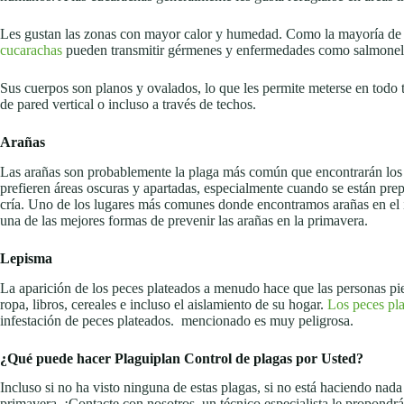
Les gustan las zonas con mayor calor y humedad. Como la mayoría de la
cucarachas
pueden transmitir gérmenes y enfermedades como salmonella, 
Sus cuerpos son planos y ovalados, lo que les permite meterse en todo ti
de pared vertical o incluso a través de techos.
Arañas
Las arañas son probablemente la plaga más común que encontrarán los 
prefieren áreas oscuras y apartadas, especialmente cuando se están pr
cría. Uno de los lugares más comunes donde encontramos arañas en el inv
una de las mejores formas de prevenir las arañas en la primavera.
Lepisma
La aparición de los peces plateados a menudo hace que las personas pi
ropa, libros, cereales e incluso el aislamiento de su hogar.
Los peces pl
infestación de peces plateados. mencionado es muy peligrosa.
¿Qué puede hacer Plaguiplan Control de plagas por Usted?
Incluso si no ha visto ninguna de estas plagas, si no está haciendo nad
primavera. ¡Contacte con nosotros, un técnico especialista le propondrá