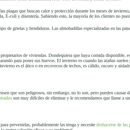
s plagas que buscan calor y protección durante los meses de invierno, 
E-coli y disentería. Sabiendo esto, la mayoría de los clientes no pued
po de grietas y hendiduras. Las almohadillas especializadas en las patas
propietarios de viviendas. Dondequiera que haya comida disponible, es
eparando para poner sus huevos. El invierno es cuando las arañas suele
ierno es el ático o en recovecos de techos, es cálido, oscuro y aislado,
ensen que son peligrosos, sin embargo, no lo son, pero pueden causar d
ateados
son muy difíciles de eliminar y le recomendamos que llame a una
a para prevenirlas, probablemente las tenga y necesite
deshacerse de las 
 la mejor solución eficaz a su problema!