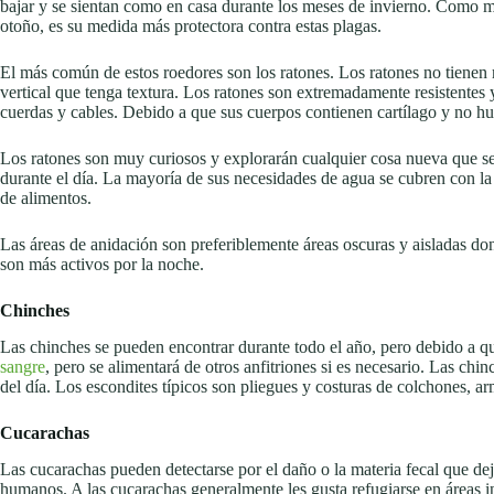
bajar y se sientan como en casa durante los meses de invierno. Como me
otoño, es su medida más protectora contra estas plagas.
El más común de estos roedores son los ratones. Los ratones no tienen m
vertical que tenga textura. Los ratones son extremadamente resistentes 
cuerdas y cables. Debido a que sus cuerpos contienen cartílago y no h
Los ratones son muy curiosos y explorarán cualquier cosa nueva que se
durante el día. La mayoría de sus necesidades de agua se cubren con la
de alimentos.
Las áreas de anidación son preferiblemente áreas oscuras y aisladas don
son más activos por la noche.
Chinches
Las chinches se pueden encontrar durante todo el año, pero debido a q
sangre
, pero se alimentará de otros anfitriones si es necesario. Las ch
del día. Los escondites típicos son pliegues y costuras de colchones, a
Cucarachas
Las cucarachas pueden detectarse por el daño o la materia fecal que de
humanos. A las cucarachas generalmente les gusta refugiarse en áreas i