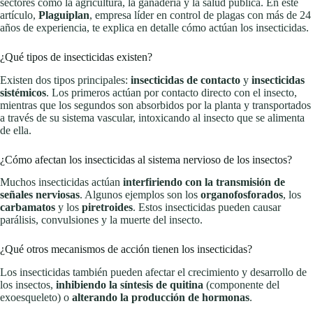
sectores como la agricultura, la ganadería y la salud pública. En este
artículo,
Plaguiplan
, empresa líder en control de plagas con más de 24
años de experiencia, te explica en detalle cómo actúan los insecticidas.
¿Qué tipos de insecticidas existen?
Existen dos tipos principales:
insecticidas de contacto
y
insecticidas
sistémicos
. Los primeros actúan por contacto directo con el insecto,
mientras que los segundos son absorbidos por la planta y transportados
a través de su sistema vascular, intoxicando al insecto que se alimenta
de ella.
¿Cómo afectan los insecticidas al sistema nervioso de los insectos?
Muchos insecticidas actúan
interfiriendo con la transmisión de
señales nerviosas
. Algunos ejemplos son los
organofosforados
, los
carbamatos
y los
piretroides
. Estos insecticidas pueden causar
parálisis, convulsiones y la muerte del insecto.
¿Qué otros mecanismos de acción tienen los insecticidas?
Los insecticidas también pueden afectar el crecimiento y desarrollo de
los insectos,
inhibiendo la síntesis de quitina
(componente del
exoesqueleto) o
alterando la producción de hormonas
.