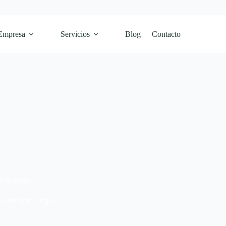
Empresa
Servicios
Blog
Contacto
l de plagas
Control de Plagas